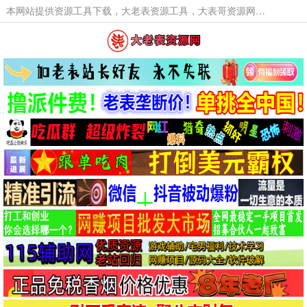
本网站提供资源工具下载，大老表资源工具，大表哥资源网软件工具，大老表资源下载，活动线报福利资源分享,活动线报，大型网游经典游戏，网络热门技术游戏辅助交流与分享。