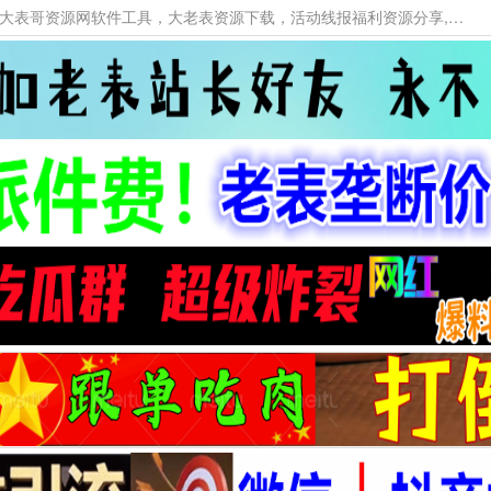
本网站提供资源工具下载，大老表资源工具，大表哥资源网软件工具，大老表资源下载，活动线报福利资源分享,活动线报，大型网游经典游戏，网络热门技术游戏辅助交流与分享。