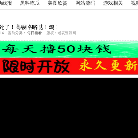
动线报
黑料吃瓜
美图欣赏
网站源码
游戏相关
视
！
死了！高级咯咯哒！鸡！
29:14 当前分类：
每日看看
版权：老表资源网