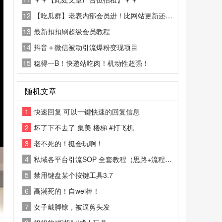
12
【吃瓜群】老表内部会员进！比网站更新还精彩！
13
最新扣扣刷超级会员教程
14
抖音＋微信被动引流爆粉变现项目
15
稳得一B！快递站吃肉！机动性超强！
随机文章
1
快速回复 可以一键快速的回复信息
2
坏了下不去了 集美 楼梯 #打飞机
3
老不死的！挺会玩啊！
4
私域各平台引流SOP 全套教程（思路+流程+话术+变现）
5
禁用键盘某个按键工具3.7
6
高潮死的！自wei棒！
7
女子戴脚镣，被逼剪头发