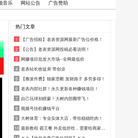
频音乐
网站公告
广告赞助
热门文章
1
【广告招租】老表资源网最新广告位价格！
2
【公告】老表资源网投稿必看说明！
3
网赚项目批发大市场--全网最低价
4
老表站长收徒弟 带创业
5
【撸派件费】独家垄断 发财路子 多劳多得！
6
老表内部社群！永久更新各种赚钱项目！
7
自己玩球别瞎蒙！大树内部圈带飞！
8
视频号挂机赚钱平台
9
大树体育：专业实体大店，带你稳稳吃肉！
10
最新教程 霸王餐 外卖低价吃，需要给商家好评
11
￥￥【此处文章广告位招租】￥￥