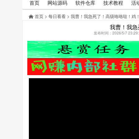
首页
网站源码
软件仓库
技术教程
活
首页
>
每日看看
> 我曹！我急死了！高级咯咯哒！鸡
我曹！我急
发布时间：2026/5/7 23: