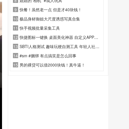
8
姐姐的“相机” #成人玩具
9
快餐！虽然老一点 但是才40块钱！
10
极品身材御姐大尺度诱惑写真合集
11
快手视频批量采集工具
12
快捷图标一键换 桌面美化神器 自定义APP图标修改名称软件
13
SBTI人格测试 趣味玩梗自测工具 年轻人社交人格测试软件
14
#sm #捆绑 有点搞笑是怎么回事
15
男的裸贷可以借2000块钱！真牛逼！