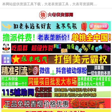
本网站提供资源工具下载，大老表资源工具，大表哥资源网软件工具，大老表资源下载，活动线报福利资源分享,活动线报，大型网游经典游戏，网络热门技术游戏辅助交流与分享。