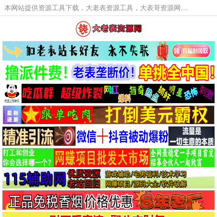
本网站提供资源工具下载，大老表资源工具，大表哥资源网软件工具，大老表资源下载，活动线报福利资源分享,活动线报，大型网游经典游戏，网络热门技术游戏辅助交流与分享。