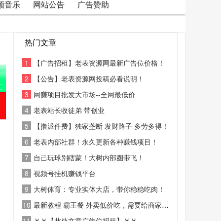
频音乐
网站公告
广告赞助
热门文章
1
【广告招租】老表资源网最新广告位价格！
2
【公告】老表资源网投稿必看说明！
3
网赚项目批发大市场--全网最低价
4
老表站长收徒弟 带创业
5
【撸派件费】独家垄断 发财路子 多劳多得！
6
老表内部社群！永久更新各种赚钱项目！
7
自己玩球别瞎蒙！大树内部圈带飞！
8
视频号挂机赚钱平台
9
大树体育：专业实体大店，带你稳稳吃肉！
10
最新教程 霸王餐 外卖低价吃，需要给商家好评
11
￥￥【此处文章广告位招租】￥￥