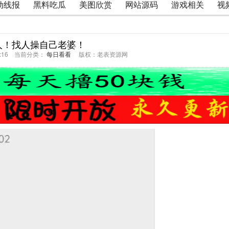
动线报
黑料吃瓜
美图欣赏
网站源码
游戏相关
视
人！找人操自己老婆！
55:16 当前分类：
每日看看
版权：老表资源网