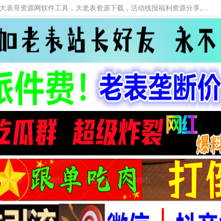
本网站提供资源工具下载，大老表资源工具，大表哥资源网软件工具，大老表资源下载，活动线报福利资源分享,活动线报，大型网游经典游戏，网络热门技术游戏辅助交流与分享。