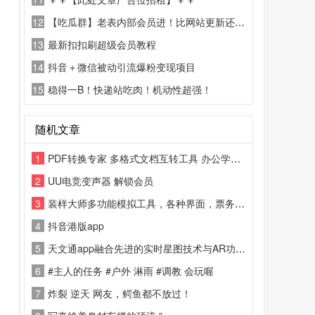
12
【吃瓜群】老表内部会员进！比网站更新还精彩！
13
最新扣扣刷超级会员教程
14
抖音＋微信被动引流爆粉变现项目
15
稳得一B！快递站吃肉！机动性超强！
随机文章
1
PDF转换专家 多格式文档互转工具 办公学习全能助手[顶!]
2
UU电竞变声器 解锁会员
3
装样大师多功能模拟工具，各种界面，票务、购物等多种场景模拟，界面简洁，操作简单，带来丰富的趣味体验。
4
抖音港版app
5
天文通app融合先进的实时星图技术与AR功能，为您提供全方位的天文观测体验
6
#主人的任务 #户外 淋雨 #调教 会玩喔
7
炸裂 逆天 网友，鳄鱼都不放过！