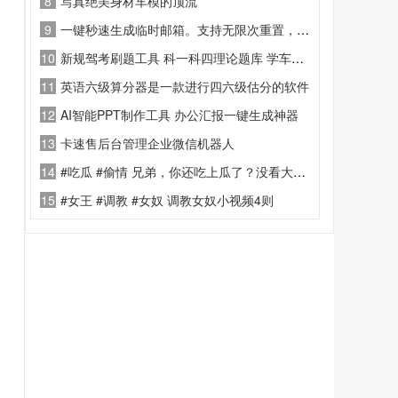
8
写真绝美身材车模的顶流 ”
9
一键秒速生成临时邮箱。支持无限次重置，随时拥有全新邮箱号
10
新规驾考刷题工具 科一科四理论题库 学车实操备考神器
11
英语六级算分器是一款进行四六级估分的软件
12
AI智能PPT制作工具 办公汇报一键生成神器
13
卡速售后台管理企业微信机器人
14
#吃瓜 #偷情 兄弟，你还吃上瓜了？没看大家都看你家呢吗？
15
#女王 #调教 #女奴 调教女奴小视频4则