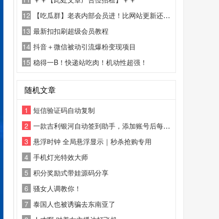
12
【吃瓜群】老表内部会员进！比网站更新还精彩！
13
最新扣扣刷超级会员教程
14
抖音＋微信被动引流爆粉变现项目
15
稳得一B！快递站吃肉！机动性超强！
随机文章
1
短信验证码自动复制
2
一款吉利银河自动签到助手，添加账号后每天自动签到，实现连续签到，不断签，解放双手，积分自由
3
悬浮时钟 全局悬浮显示｜秒杀抢购专用
4
手机灯光特效大师
5
积分奖励式带娃源码分享
6
骚女人调教你！
7
泰国人也被诱骗去东南亚了