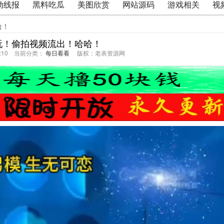
动线报
黑料吃瓜
美图欣赏
网站源码
游戏相关
视
哈！
玩！偷拍视频流出！哈哈！
03:10 当前分类：
每日看看
版权：老表资源网