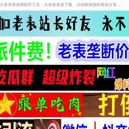
本网站提供资源工具下载，大老表资源工具，大表哥资源网软件工具，大老表资源下载，活动线报福利资源分享,活动线报，大型网游经典游戏，网络热门技术游戏辅助交流与分享。