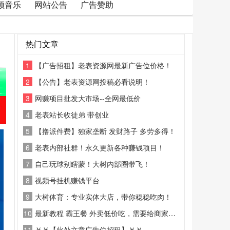
频音乐
网站公告
广告赞助
热门文章
1
【广告招租】老表资源网最新广告位价格！
2
【公告】老表资源网投稿必看说明！
3
网赚项目批发大市场--全网最低价
4
老表站长收徒弟 带创业
5
【撸派件费】独家垄断 发财路子 多劳多得！
6
老表内部社群！永久更新各种赚钱项目！
7
自己玩球别瞎蒙！大树内部圈带飞！
8
视频号挂机赚钱平台
9
大树体育：专业实体大店，带你稳稳吃肉！
10
最新教程 霸王餐 外卖低价吃，需要给商家好评
11
￥￥【此处文章广告位招租】￥￥