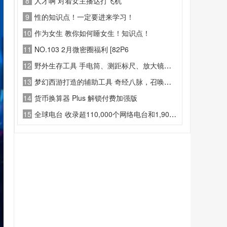
8
人才啊 对着女主播达打飞机
9
性的知识点！一定要进来学习！
10
作为女生 教你如何睡女生！知识点！
11
NO.103 2月微密圈福利 [82P6
12
野外生存工具 手电筒、测距标尺、放大镜、野外打包清单、日落预警、坡度测算。
13
梦幻西游打造的辅助工具 奇经八脉，召唤兽，孩子，修炼，人物以及技能等
14
货币换算器 Plus 解锁付费加强版
15
全球电台 收录超110,000个网络电台和1,900,000个播客节目，覆盖全球国家和地区。