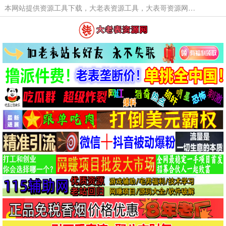
本网站提供资源工具下载，大老表资源工具，大表哥资源网软件工具，大老表资源下载，活动线报福利资源分享,活动线报，大型网游经典游戏，网络热门技术游戏辅助交流与分享。