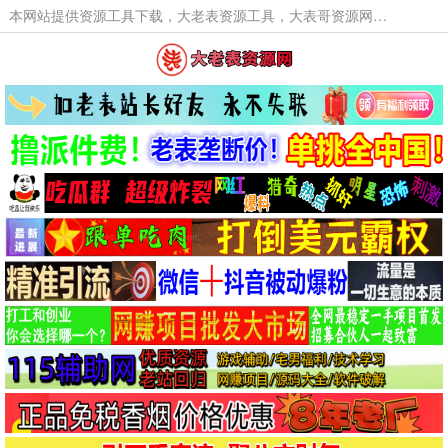
本网站提供资源工具下载，大老表资源工具，大表哥资源网软件工具，大老表资源下载，活动线报福利资源分享,活动线报，大型网游经典游戏，网络热门技术游戏辅助交流与分享。