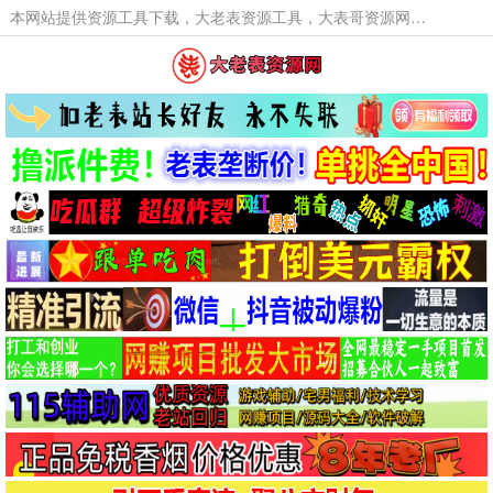
本网站提供资源工具下载，大老表资源工具，大表哥资源网软件工具，大老表资源下载，活动线报福利资源分享,活动线报，大型网游经典游戏，网络热门技术游戏辅助交流与分享。