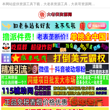
本网站提供资源工具下载，大老表资源工具，大表哥资源网软件工具，大老表资源下载，活动线报福利资源分享,活动线报，大型网游经典游戏，网络热门技术游戏辅助交流与分享。