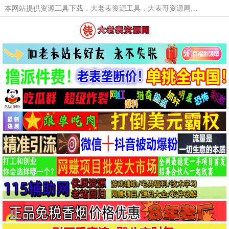
本网站提供资源工具下载，大老表资源工具，大表哥资源网软件工具，大老表资源下载，活动线报福利资源分享,活动线报，大型网游经典游戏，网络热门技术游戏辅助交流与分享。