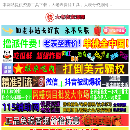
本网站提供资源工具下载，大老表资源工具，大表哥资源网软件工具，大老表资源下载，活动线报福利资源分享,活动线报，大型网游经典游戏，网络热门技术游戏辅助交流与分享。