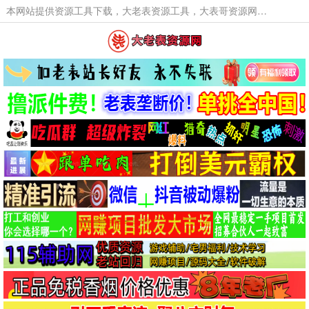
本网站提供资源工具下载，大老表资源工具，大表哥资源网软件工具，大老表资源下载，活动线报福利资源分享,活动线报，大型网游经典游戏，网络热门技术游戏辅助交流与分享。