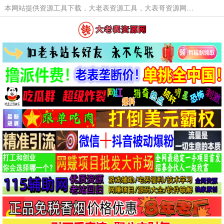
本网站提供资源工具下载，大老表资源工具，大表哥资源网软件工具，大老表资源下载，活动线报福利资源分享,活动线报，大型网游经典游戏，网络热门技术游戏辅助交流与分享。