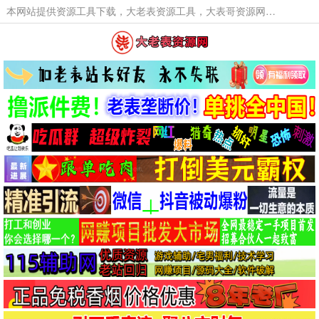
本网站提供资源工具下载，大老表资源工具，大表哥资源网软件工具，大老表资源下载，活动线报福利资源分享,活动线报，大型网游经典游戏，网络热门技术游戏辅助交流与分享。