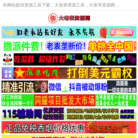
本网站提供资源工具下载，大老表资源工具，大表哥资源网软件工具，大老表资源下载，活动线报福利资源分享,活动线报，大型网游经典游戏，网络热门技术游戏辅助交流与分享。