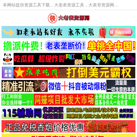
本网站提供资源工具下载，大老表资源工具，大表哥资源网软件工具，大老表资源下载，活动线报福利资源分享,活动线报，大型网游经典游戏，网络热门技术游戏辅助交流与分享。