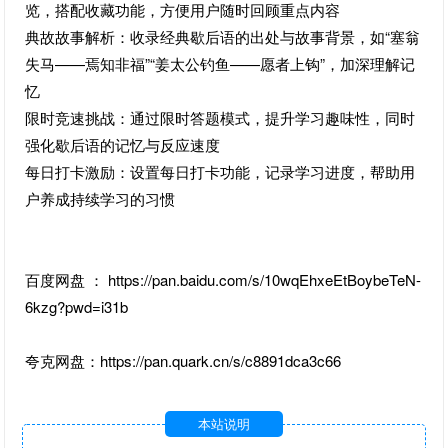
览，搭配收藏功能，方便用户随时回顾重点内容
典故故事解析：收录经典歇后语的出处与故事背景，如“塞翁
失马——焉知非福”“姜太公钓鱼——愿者上钩”，加深理解记
忆
限时竞速挑战：通过限时答题模式，提升学习趣味性，同时
强化歇后语的记忆与反应速度
每日打卡激励：设置每日打卡功能，记录学习进度，帮助用
户养成持续学习的习惯
百度网盘 ： https://pan.baidu.com/s/10wqEhxeEtBoybeTeN-
6kzg?pwd=i31b
夸克网盘：https://pan.quark.cn/s/c8891dca3c66
本站说明