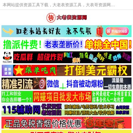
本网站提供资源工具下载，大老表资源工具，大表哥资源网软件工具，大老表资源下载，活动线报福利资源分享,活动线报，大型网游经典游戏，网络热门技术游戏辅助交流与分享。