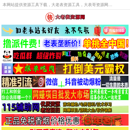
本网站提供资源工具下载，大老表资源工具，大表哥资源网软件工具，大老表资源下载，活动线报福利资源分享,活动线报，大型网游经典游戏，网络热门技术游戏辅助交流与分享。