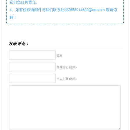
它们负任何责任。
4、如有侵权请邮件与我们联系处理2658014622@qq.com 敬请谅
解！
发表评论：
昵称
邮件地址 (选填)
个人主页 (选填)