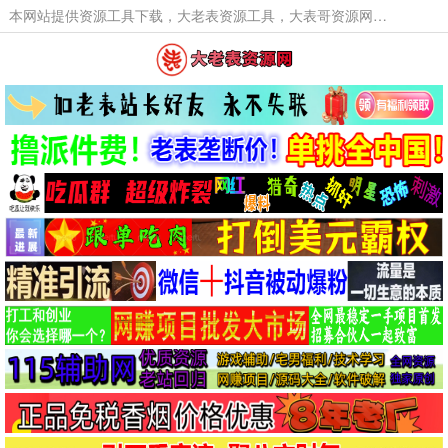
本网站提供资源工具下载，大老表资源工具，大表哥资源网软件工具，大老表资源下载，活动线报福利资源分享,活动线报，大型网游经典游戏，网络热门技术游戏辅助交流与分享。