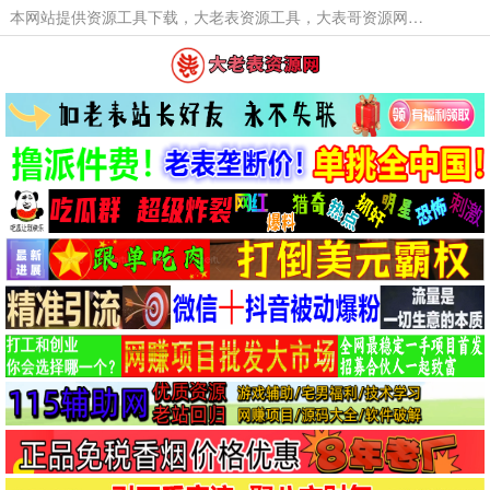
本网站提供资源工具下载，大老表资源工具，大表哥资源网软件工具，大老表资源下载，活动线报福利资源分享,活动线报，大型网游经典游戏，网络热门技术游戏辅助交流与分享。