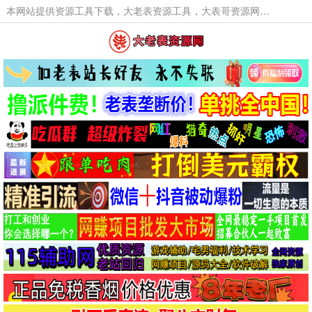
本网站提供资源工具下载，大老表资源工具，大表哥资源网软件工具，大老表资源下载，活动线报福利资源分享,活动线报，大型网游经典游戏，网络热门技术游戏辅助交流与分享。