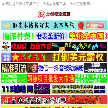
本网站提供资源工具下载，大老表资源工具，大表哥资源网软件工具，大老表资源下载，活动线报福利资源分享,活动线报，大型网游经典游戏，网络热门技术游戏辅助交流与分享。