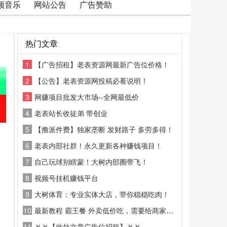
频音乐
网站公告
广告赞助
热门文章
1
【广告招租】老表资源网最新广告位价格！
2
【公告】老表资源网投稿必看说明！
3
网赚项目批发大市场--全网最低价
4
老表站长收徒弟 带创业
5
【撸派件费】独家垄断 发财路子 多劳多得！
6
老表内部社群！永久更新各种赚钱项目！
7
自己玩球别瞎蒙！大树内部圈带飞！
8
视频号挂机赚钱平台
9
大树体育：专业实体大店，带你稳稳吃肉！
10
最新教程 霸王餐 外卖低价吃，需要给商家好评
11
￥￥【此处文章广告位招租】￥￥