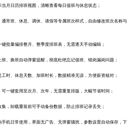
展示当月日历排班视图，清晰查看每日值班与休息状态；
班、通宵班、休息、调休、请假等专属班次样式，自由修改班次名称与
，一键批量编排整月、整季度排班表，无需逐天手动编辑；
，上班、换班自动弹窗提醒，彻底杜绝忘记值班、错岗漏岗问题；
、总工时、休息天数、加班时长，数据精准无误，方便薪资核对；
后，可一键套用至次月、次年，无需重复排版，大幅节省时间；
私收集，卸载重装前可手动备份数据，防止排班记录丢失；
影响手机日常使用，界面无广告、无弹窗骚扰，参数设置自动保存，下