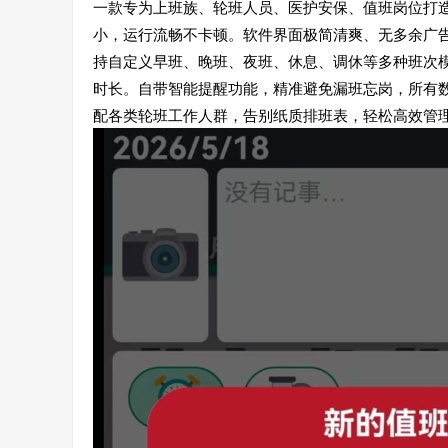
一款专为上班族、轮班人员、医护安保、值班岗位打造
小，运行流畅不卡顿。软件界面极简清爽、无多余广
持自定义早班、晚班、夜班、休息、调休等多种班次
时长。自带智能提醒功能，精准避免漏班忘岗，所有
配各类轮班工作人群，告别纸质排班表，轻松高效管