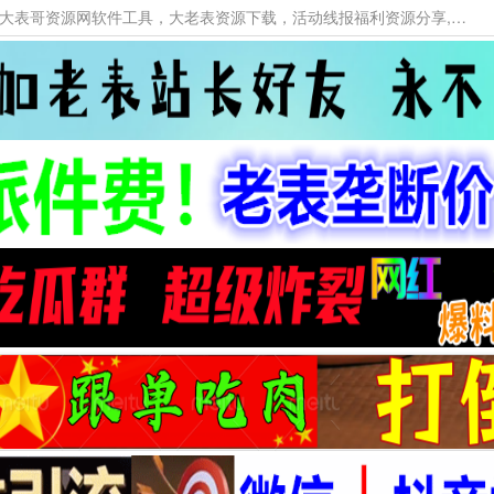
本网站提供资源工具下载，大老表资源工具，大表哥资源网软件工具，大老表资源下载，活动线报福利资源分享,活动线报，大型网游经典游戏，网络热门技术游戏辅助交流与分享。