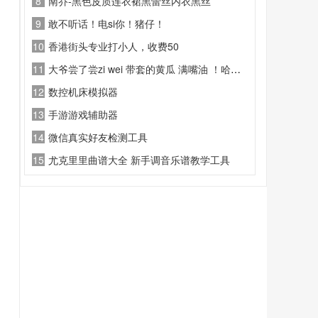
8
南乔-黑色皮质连衣裙黑蕾丝内衣黑丝
9
敢不听话！电si你！猪仔！
10
香港街头专业打小人，收费50
11
大爷尝了尝zi wei 带套的黄瓜 满嘴油 ！哈哈！
12
数控机床模拟器
13
手游游戏辅助器
14
微信真实好友检测工具
15
尤克里里曲谱大全 新手调音乐谱教学工具