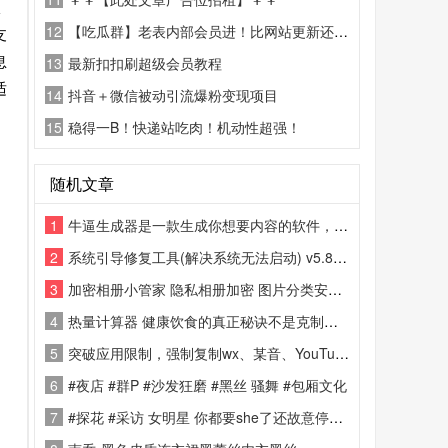
极
12
【吃瓜群】老表内部会员进！比网站更新还精彩！
支
息
13
最新扣扣刷超级会员教程
适
14
抖音＋微信被动引流爆粉变现项目
15
稳得一B！快递站吃肉！机动性超强！
随机文章
1
牛逼生成器是一款生成你想要内容的软件，简洁无广，呆瓜操作
2
系统引导修复工具(解决系统无法启动) v5.8.0 中文绿色版
3
加密相册小管家 隐私相册加密 图片分类安全防护工具
4
热量计算器 健康饮食的真正秘诀不是克制自己，而是了解自己的饮食习惯
5
突破应用限制，强制复制wx、某音、YouTube等App中原本无法选中的文字。支持普通模式（无障碍直接复制）和扫描模式（OCR识别图片文字）。智能识别地址、电话、邮箱，支持多选区、滚动复制及快捷翻译/分享。
6
#夜店 #群P #沙发狂磨 #黑丝 骚舞 #包厢文化
7
#探花 #采访 女明星 你都要she了还故意停，这是不想she想赖账？