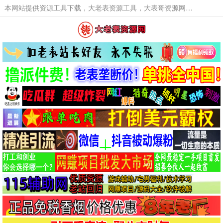
本网站提供资源工具下载，大老表资源工具，大表哥资源网软件工具，大老表资源下载，活动线报福利资源分享,活动线报，大型网游经典游戏，网络热门技术游戏辅助交流与分享。