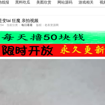
动线报
黑料吃瓜
美图欣赏
网站源码
游戏相关
视
变tai 狂魔 亲拍视频
28:54 当前分类：
每日看看
版权：老表资源网