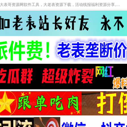
本网站提供资源工具下载，大老表资源工具，大表哥资源网软件工具，大老表资源下载，活动线报福利资源分享,活动线报，大型网游经典游戏，网络热门技术游戏辅助交流与分享。