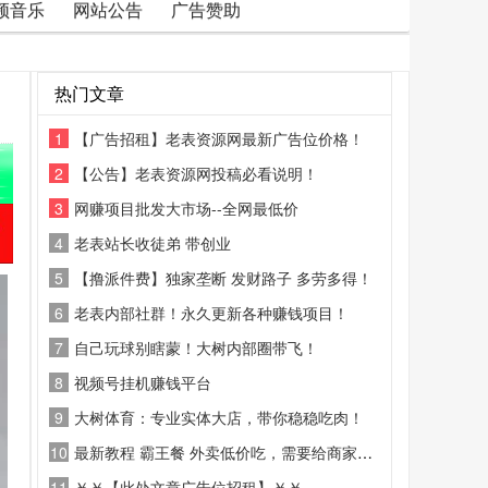
频音乐
网站公告
广告赞助
热门文章
1
【广告招租】老表资源网最新广告位价格！
2
【公告】老表资源网投稿必看说明！
3
网赚项目批发大市场--全网最低价
4
老表站长收徒弟 带创业
5
【撸派件费】独家垄断 发财路子 多劳多得！
6
老表内部社群！永久更新各种赚钱项目！
7
自己玩球别瞎蒙！大树内部圈带飞！
8
视频号挂机赚钱平台
9
大树体育：专业实体大店，带你稳稳吃肉！
10
最新教程 霸王餐 外卖低价吃，需要给商家好评
11
￥￥【此处文章广告位招租】￥￥