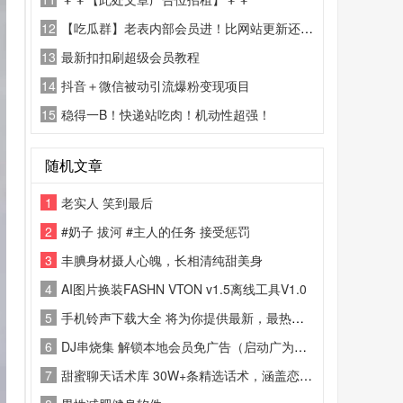
12
【吃瓜群】老表内部会员进！比网站更新还精彩！
13
最新扣扣刷超级会员教程
14
抖音＋微信被动引流爆粉变现项目
15
稳得一B！快递站吃肉！机动性超强！
随机文章
1
老实人 笑到最后
2
#奶子 拔河 #主人的任务 接受惩罚
3
丰腆身材摄人心魄，长相清纯甜美身
4
AI图片换装FASHN VTON v1.5离线工具V1.0
5
手机铃声下载大全 将为你提供最新，最热，最搞笑的铃声
6
DJ串烧集 解锁本地会员免广告（启动广为分身自带）会员音质可用
7
甜蜜聊天话术库 30W+条精选话术，涵盖恋爱、社交、职场等场景