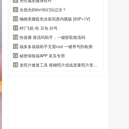
8
男性减肥健身软件
9
全脱光的ktv!你们玩过没？
10
極緻美腿藍色泳裝寫真內購版 [83P+1V]
11
#打飞机 给 豆包 封号
12
快直播 推流码助手，一键获取推流码
13
福多多福袋助手无需root 一键养号防检测
14
秘密保险箱APP 呆瓜专用
15
老照片修复工具 模糊照片或低质量照片变得高清和清晰。