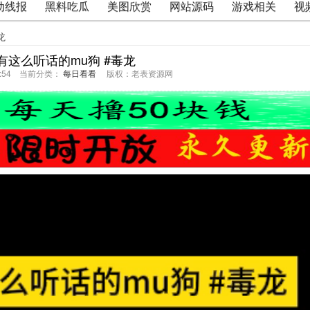
动线报
黑料吃瓜
美图欣赏
网站源码
游戏相关
视
龙
有这么听话的mu狗 #毒龙
27:54 当前分类：
每日看看
版权：老表资源网