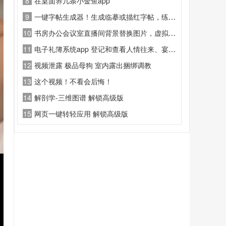
8
在桌面养几条小金鱼app
9
一键字帖生成器！生成临摹或描红字帖，练字必备神器
10
书房办公会议室直播间背景替换图片，虚拟直播间背景图案
11
电子礼簿系统app 登记和查看人情往来、宴请宾客、欠账收款的金额礼品等信息
12
视频泄露 极品母狗 室内露出捆绑调教
13
这个视频！不看会后悔！
14
解剖学-三维图谱 解锁高级版
15
网页一键转轻应用 解锁高级版