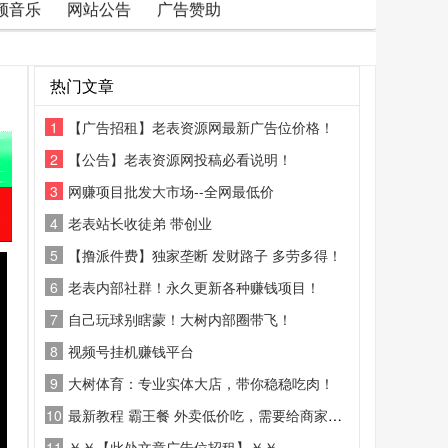
频音乐
网站公告
广告赞助
热门文章
1
【广告招租】老表资源网最新广告位价格！
2
【公告】老表资源网投稿必看说明！
3
网赚项目批发大市场--全网最低价
4
老表站长收徒弟 带创业
5
【撸派件费】独家垄断 发财路子 多劳多得！
6
老表内部社群！永久更新各种赚钱项目！
7
自己玩球别瞎蒙！大树内部圈带飞！
8
视频号挂机赚钱平台
9
大树体育：专业实体大店，带你稳稳吃肉！
10
最新教程 霸王餐 外卖低价吃，需要给商家好评
11
￥￥【此处文章广告位招租】￥￥