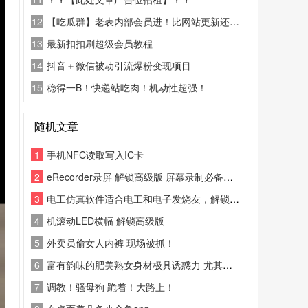
12
【吃瓜群】老表内部会员进！比网站更新还精彩！
13
最新扣扣刷超级会员教程
14
抖音＋微信被动引流爆粉变现项目
15
稳得一B！快递站吃肉！机动性超强！
随机文章
1
手机NFC读取写入IC卡
2
eRecorder录屏 解锁高级版 屏幕录制必备工具
3
电工仿真软件适合电工和电子发烧友，解锁了永久会员，尽情学习吧
4
机滚动LED横幅 解锁高级版
5
外卖员偷女人内裤 现场被抓！
6
富有韵味的肥美熟女身材极具诱惑力 尤其是这对柔软
7
调教！骚母狗 跪着！大路上！