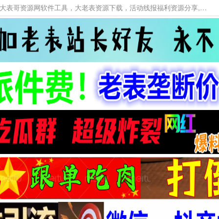
本网站提供资源工具下载，大老表资源工具，大表哥资源网软件工具，大老表资源下载，活动线报福利资源分享,活动线报，大型网游经典游戏，网络热门技术游戏辅助交流与分享。