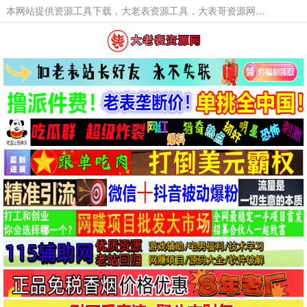
本网站提供资源工具下载，大老表资源工具，大表哥资源网软件工具，大老表资源下载，活动线报福利资源分享,活动线报，大型网游经典游戏，网络热门技术游戏辅助交流与分享。