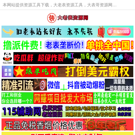
本网站提供资源工具下载，大老表资源工具，大表哥资源网软件工具，大老表资源下载，活动线报福利资源分享,活动线报，大型网游经典游戏，网络热门技术游戏辅助交流与分享。