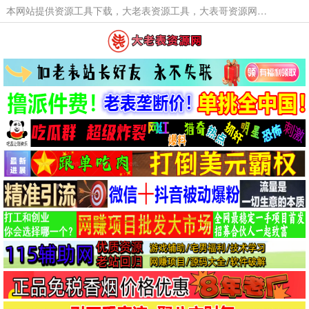
本网站提供资源工具下载，大老表资源工具，大表哥资源网软件工具，大老表资源下载，活动线报福利资源分享,活动线报，大型网游经典游戏，网络热门技术游戏辅助交流与分享。