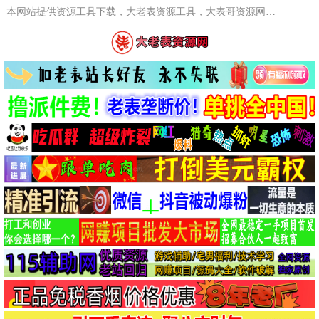
本网站提供资源工具下载，大老表资源工具，大表哥资源网软件工具，大老表资源下载，活动线报福利资源分享,活动线报，大型网游经典游戏，网络热门技术游戏辅助交流与分享。