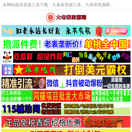
本网站提供资源工具下载，大老表资源工具，大表哥资源网软件工具，大老表资源下载，活动线报福利资源分享,活动线报，大型网游经典游戏，网络热门技术游戏辅助交流与分享。