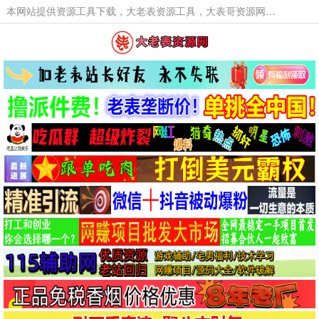
本网站提供资源工具下载，大老表资源工具，大表哥资源网软件工具，大老表资源下载，活动线报福利资源分享,活动线报，大型网游经典游戏，网络热门技术游戏辅助交流与分享。