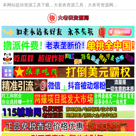
本网站提供资源工具下载，大老表资源工具，大表哥资源网软件工具，大老表资源下载，活动线报福利资源分享,活动线报，大型网游经典游戏，网络热门技术游戏辅助交流与分享。