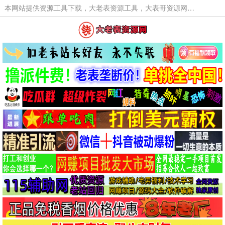
本网站提供资源工具下载，大老表资源工具，大表哥资源网软件工具，大老表资源下载，活动线报福利资源分享,活动线报，大型网游经典游戏，网络热门技术游戏辅助交流与分享。