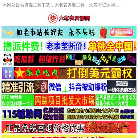
本网站提供资源工具下载，大老表资源工具，大表哥资源网软件工具，大老表资源下载，活动线报福利资源分享,活动线报，大型网游经典游戏，网络热门技术游戏辅助交流与分享。