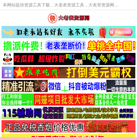
本网站提供资源工具下载，大老表资源工具，大表哥资源网软件工具，大老表资源下载，活动线报福利资源分享,活动线报，大型网游经典游戏，网络热门技术游戏辅助交流与分享。