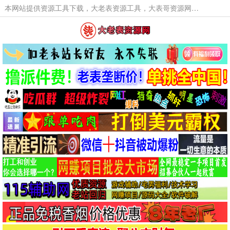
本网站提供资源工具下载，大老表资源工具，大表哥资源网软件工具，大老表资源下载，活动线报福利资源分享,活动线报，大型网游经典游戏，网络热门技术游戏辅助交流与分享。