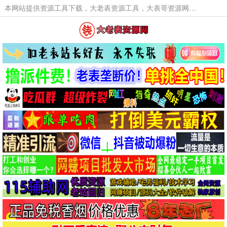
本网站提供资源工具下载，大老表资源工具，大表哥资源网软件工具，大老表资源下载，活动线报福利资源分享,活动线报，大型网游经典游戏，网络热门技术游戏辅助交流与分享。