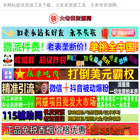
本网站提供资源工具下载，大老表资源工具，大表哥资源网软件工具，大老表资源下载，活动线报福利资源分享,活动线报，大型网游经典游戏，网络热门技术游戏辅助交流与分享。