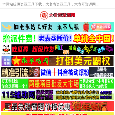
本网站提供资源工具下载，大老表资源工具，大表哥资源网软件工具，大老表资源下载，活动线报福利资源分享,活动线报，大型网游经典游戏，网络热门技术游戏辅助交流与分享。