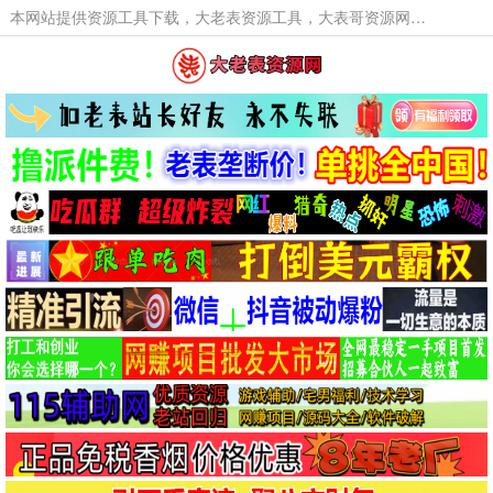
本网站提供资源工具下载，大老表资源工具，大表哥资源网软件工具，大老表资源下载，活动线报福利资源分享,活动线报，大型网游经典游戏，网络热门技术游戏辅助交流与分享。