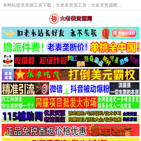
本网站提供资源工具下载，大老表资源工具，大表哥资源网软件工具，大老表资源下载，活动线报福利资源分享,活动线报，大型网游经典游戏，网络热门技术游戏辅助交流与分享。