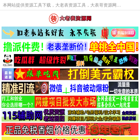
本网站提供资源工具下载，大老表资源工具，大表哥资源网软件工具，大老表资源下载，活动线报福利资源分享,活动线报，大型网游经典游戏，网络热门技术游戏辅助交流与分享。