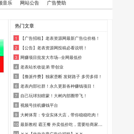
频音乐
网站公告
广告赞助
热门文章
1
【广告招租】老表资源网最新广告位价格！
2
【公告】老表资源网投稿必看说明！
3
网赚项目批发大市场--全网最低价
4
老表站长收徒弟 带创业
5
【撸派件费】独家垄断 发财路子 多劳多得！
6
老表内部社群！永久更新各种赚钱项目！
7
自己玩球别瞎蒙！大树内部圈带飞！
8
视频号挂机赚钱平台
9
大树体育：专业实体大店，带你稳稳吃肉！
10
最新教程 霸王餐 外卖低价吃，需要给商家好评
11
￥￥【此处文章广告位招租】￥￥