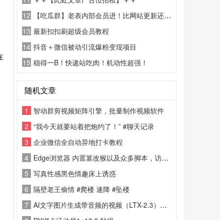
12
【吃瓜群】老表内部会员进！比网站更新还精彩！
13
最新扣扣刷超级会员教程
14
抖音＋微信被动引流爆粉变现项目
在
15
稳得一B！快递站吃肉！机动性超强！
随机文章
1
智动群剪视频矩阵引擎，批量制作视频软件
2
“我今天就要站着把炮约了！” #聊天记录
3
企业微信全自动异地打卡教程
4
Edge浏览器 内置篡改猴以及众多脚本，访问各种网站无限制
5
写真性感黑色情趣床上诱惑
6
隔壁老王偷情 #爬楼 速降 #坠楼
7
AI文字图片生成带音频的视频（LTX-2.3）工具V1.5