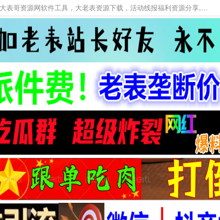
本网站提供资源工具下载，大老表资源工具，大表哥资源网软件工具，大老表资源下载，活动线报福利资源分享,活动线报，大型网游经典游戏，网络热门技术游戏辅助交流与分享。