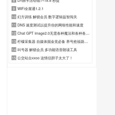
8
DY綁卡活动领1~18.8 秒提
9
WiFi全屋通1.2.1
10
幻方训练 解锁会员 数字逻辑益智闯关
11
DNS 速度测试以提升你的网络性能和速度
12
Chat GPT image2.0无需各种魔法和各种各样的违规操作
13
柠檬采集器 自媒体掘金党必备 养号抢福袋一条龙
14
叫号器 解锁会员 多功能语音朗读工具
15
公交站台xxoo 这情侣胆子太大了！