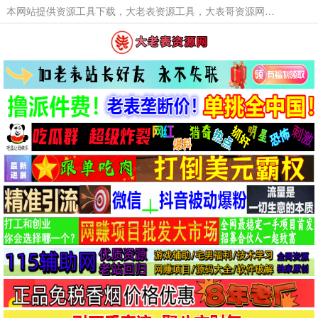
本网站提供资源工具下载，大老表资源工具，大表哥资源网软件工具，大老表资源下载，活动线报福利资源分享,活动线报，大型网游经典游戏，网络热门技术游戏辅助交流与分享。