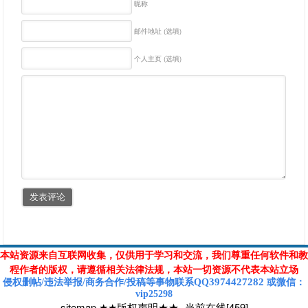
昵称
邮件地址 (选填)
个人主页 (选填)
本站资源来自互联网收集，仅供用于学习和交流，我们尊重任何软件和教
程作者的版权，请遵循相关法律法规，本站一切资源不代表本站立场
3974427282
侵权删帖/违法举报/商务合作/投稿等
事物联系Q
Q
或
微信
：
vip25298
sitemap
★★版权声明★★
-
当前在线[459]