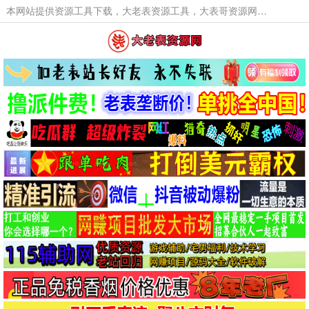
本网站提供资源工具下载，大老表资源工具，大表哥资源网软件工具，大老表资源下载，活动线报福利资源分享,活动线报，大型网游经典游戏，网络热门技术游戏辅助交流与分享。