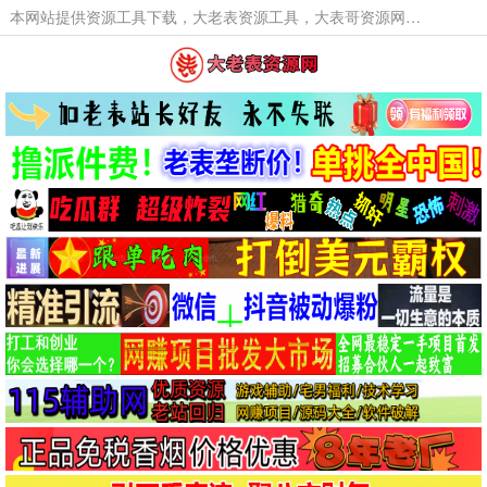
本网站提供资源工具下载，大老表资源工具，大表哥资源网软件工具，大老表资源下载，活动线报福利资源分享,活动线报，大型网游经典游戏，网络热门技术游戏辅助交流与分享。