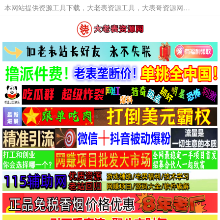
本网站提供资源工具下载，大老表资源工具，大表哥资源网软件工具，大老表资源下载，活动线报福利资源分享,活动线报，大型网游经典游戏，网络热门技术游戏辅助交流与分享。