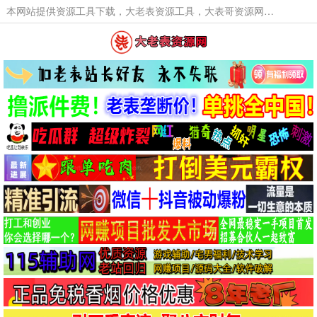
本网站提供资源工具下载，大老表资源工具，大表哥资源网软件工具，大老表资源下载，活动线报福利资源分享,活动线报，大型网游经典游戏，网络热门技术游戏辅助交流与分享。